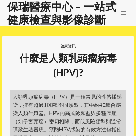
保瑞醫療中心 – 一站式
Skip
to
健康檢查與影像診斷
content
健康資訊
什麼是人類乳頭瘤病毒
(HPV)?
人類乳頭瘤病毒（HPV）是一種常見的性傳播感
染，擁有超過100種不同類型，其中約40種會感
染人類生殖器。HPV的高風險類型與多種癌症
（如子宮頸癌）密切相關，而低風險類型則通常
導致生殖器疣。預防HPV感染的有效方法包括使