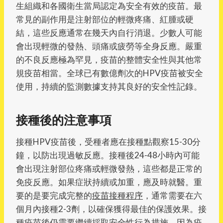
生組織和各國衛生當局認定為安全有效的疫苗。最
常見的副作用是注射部位的輕微疼痛、紅腫或硬
結，這些反應通常在幾天內自行消退。少數人可能
會出現輕微的發熱、頭痛或疲勞等全身反應。嚴重
的不良反應極為罕見，疫苗的整體安全性與其他常
規疫苗相當。全球已有數億劑次的HPV疫苗被安全
使用，持續的監測數據支持其良好的安全性記錄。
接種後的注意事項
接種HPV疫苗後，受種者應在接種點觀察15-30分
鐘，以防出現過敏反應。接種後24-48小時內可能
會出現注射部位疼痛或輕微發熱，這些都是正常的
免疫反應。如果症狀持續或加重，應及時就醫。重
要的是要完成完整的
疫苗接種程序
，通常需要在六
個月內接種2-3劑，以確保獲得最佳的保護效果。接
種疫苗後仍需要繼續採取安全性行為措施，因為疫