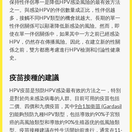
保持性伴侶專一是降低HPV感染風險的最有效方法
之一。與感染HPV的伴侶數量成正比，性伴侶越
多，接觸不同HPV類型的機會就越大。長期的單一
性伴侶關係可以顯著降低新感染的風險。然而，即
使在單一伴侶關係中，如果其中一方之前已經感染
HPV，仍然存在傳播風險。因此，在建立新的性關
係之前，雙方都應考慮進行HPV檢測和討論性健康
史。
疫苗接種的建議
HPV疫苗是預防HPV感染最有效的方法之一，特別
是對於尚未感染病毒的人群。目前可用的疫苗包括
二價、四價和九價疫苗，其中
9合1加衛苗 (Gardasil
9)
能夠預防九種HPV類型，包括導致約90%子宮頸
癌的高風險類型和導致約90%生殖器疣的低風險類
型。疫苗接種建議在性生活開始前進行，通常在11-