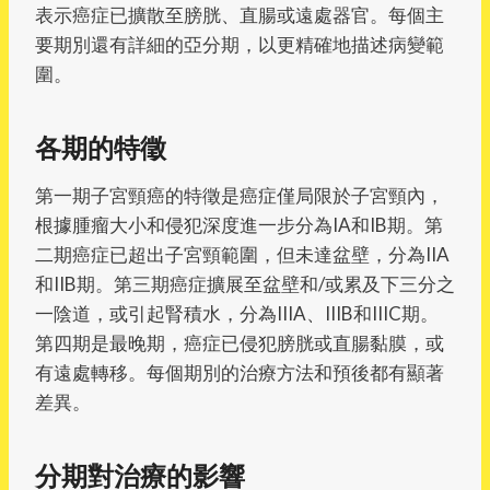
表示癌症已擴散至膀胱、直腸或遠處器官。每個主
要期別還有詳細的亞分期，以更精確地描述病變範
圍。
各期的特徵
第一期子宮頸癌的特徵是癌症僅局限於子宮頸內，
根據腫瘤大小和侵犯深度進一步分為IA和IB期。第
二期癌症已超出子宮頸範圍，但未達盆壁，分為IIA
和IIB期。第三期癌症擴展至盆壁和/或累及下三分之
一陰道，或引起腎積水，分為IIIA、IIIB和IIIC期。
第四期是最晚期，癌症已侵犯膀胱或直腸黏膜，或
有遠處轉移。每個期別的治療方法和預後都有顯著
差異。
分期對治療的影響