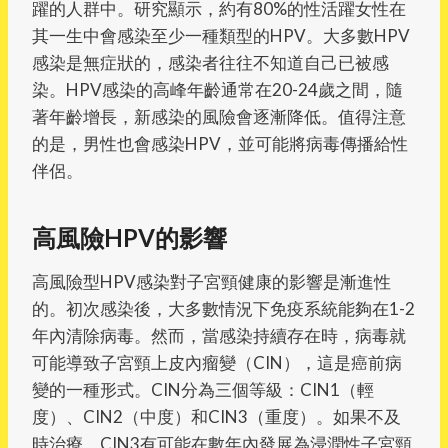
躍的人群中。研究顯示，約有80%的性活躍女性在
其一生中會感染至少一種類型的HPV。大多數HPV
感染是無症狀的，感染者往往不知道自己已被感
染。HPV感染的高峰年齡通常在20-24歲之間，隨
著年齡增長，新感染的風險會逐漸降低。值得注意
的是，男性也會感染HPV，並可能將病毒傳播給性
伴侶。
高風險HPV的影響
高風險型HPV感染對子宮頸健康的影響是漸進性
的。初次感染後，大多數情況下免疫系統能夠在1-2
年內清除病毒。然而，當感染持續存在時，病毒就
可能導致子宮頸上皮內瘤變（CIN），這是癌前病
變的一種形式。CIN分為三個等級：CIN1（輕
度）、CIN2（中度）和CIN3（重度）。如果不及
時治療，CIN3有可能在數年內發展為浸潤性子宮頸