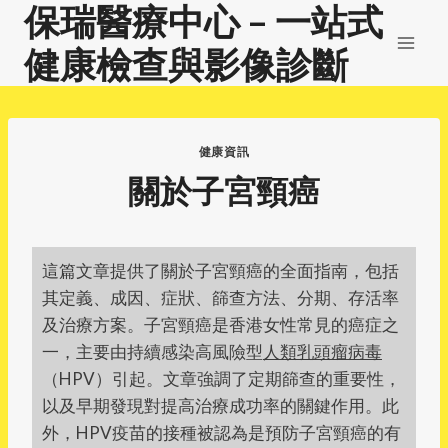
保瑞醫療中心 – 一站式
Skip
to
健康檢查與影像診斷
content
健康資訊
關於子宮頸癌
這篇文章提供了關於子宮頸癌的全面指南，包括
其定義、成因、症狀、篩查方法、分期、存活率
及治療方案。子宮頸癌是香港女性常見的癌症之
一，主要由持續感染高風險型
人類乳頭瘤病毒
（HPV）引起。文章強調了定期篩查的重要性，
以及早期發現對提高治療成功率的關鍵作用。此
外，HPV疫苗的接種被認為是預防子宮頸癌的有