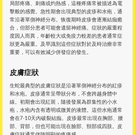
局部疼痛、刺痛或灼熱感，這種疼痛常被描述為電
擊般的感覺。急性期會出現典型的皮疹和水疱，通
常沿著單側神經分布。恢復期時皮疹會逐漸結痂癒
合，但部分患者可能會遺留神經痛。症狀的嚴重程
度因人而異，年齡較大或免疫力較差的患者通常症
狀更為嚴重。及早識別這些症狀對於及時治療非常
重要，可以有效減少併發症的發生。
皮膚症狀
生蛇最典型的皮膚症狀是沿著單側神經分布的紅疹
和水疱。皮疹通常呈帶狀分布，不會跨越身體中
線。初期會出現紅斑，隨後發展為群集性的小水
疱，水疱內含有透明或微黃的液體。這些水疱通常
會在7-10天內破裂結痂。皮疹最常出現在胸部、腰
部、背部，但也可能出現在臉部、頸部或四肢。皮
膚症狀通常伴隨明顯的疼痛感。