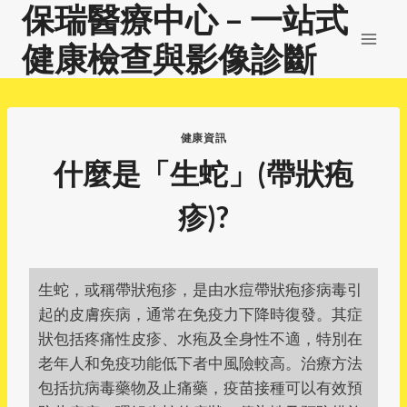
保瑞醫療中心 – 一站式
Skip
to
健康檢查與影像診斷
content
健康資訊
什麼是「生蛇」(帶狀疱
疹)?
生蛇，或稱帶狀疱疹，是由水痘帶狀疱疹病毒引
起的皮膚疾病，通常在免疫力下降時復發。其症
狀包括疼痛性皮疹、水疱及全身性不適，特別在
老年人和免疫功能低下者中風險較高。治療方法
包括抗病毒藥物及止痛藥，疫苗接種可以有效預