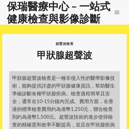
保瑞醫療中心 – 一站式
Skip
to
健康檢查與影像診斷
content
超聲波檢查
甲狀腺超聲波
甲狀腺超聲波檢查是一種非侵入性的醫學影像技
術，能夠提供詳盡的甲狀腺健康資訊，幫助醫生
準確診斷各種甲狀腺疾病。檢查過程簡單且安
全，通常在10-15分鐘內完成。費用方面，在香
港的標準檢查費用約為港幣1,250元，聯合檢查
則約為港幣1,500元。超聲波技術的進步使得檢
查的精確度和效率不斷提高，並且在甲狀腺疾病