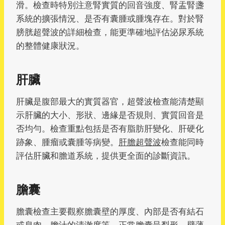
滑。檢查時特別注意腎實質的回音強度、腎盂腎盞
系統的擴張情況、是否有囊腫或腫塊存在。對於腎
膀胱超聲波的詳細檢查，能更準確地評估泌尿系統
的整體健康狀況。
肝臟
肝臟是腹部最大的實質器官，超聲波檢查能清楚顯
示肝臟的大小、形狀、邊緣是否規則、實質回音是
否均勻。檢查重點包括是否有脂肪肝變化、肝硬化
跡象、腫瘤或囊腫等病變。
肝膽超聲波
檢查能同時
評估肝臟和膽道系統，提供更全面的診斷資訊。
膽囊
膽囊檢查主要觀察膽囊壁的厚度、內部是否有結石
或息肉、膽汁的清澈度等。正常膽囊呈梨形，壁薄