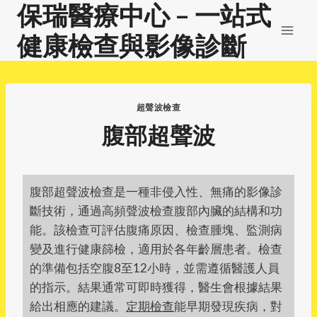
保瑞醫療中心 – 一站式
Skip
to
健康檢查與影像診斷
content
超聲波檢查
腹部超聲波
腹部超聲波檢查是一種非侵入性、無痛的影像診
斷技術，通過高頻聲波檢查腹部內臟的結構和功
能。該檢查可評估腹痛原因、檢查腫塊、監測病
變及進行健康篩檢，適用於各年齡層患者。檢查
的準備包括空腹8至12小時，並需遵循醫護人員
的指示。結果通常可即時獲得，醫生會根據結果
給出相應的建議。
定期檢查
能早期發現疾病，對