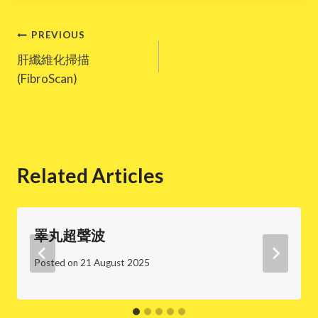
Post
PREVIOUS
肝纖維化掃描
navigation
(FibroScan)
Related Articles
睪丸超聲波
Posted on
21 August 2025