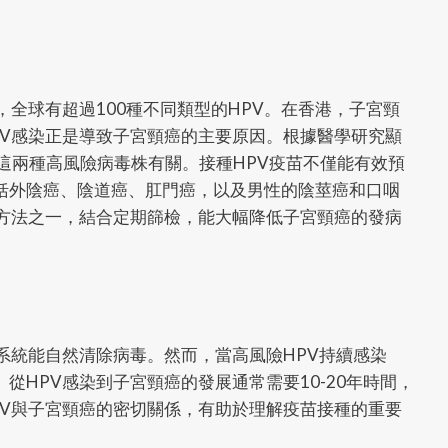
，全球有超過100種不同類型的HPV。在香港，子宮頸
PV感染正是導致子宮頸癌的主要原因。根據醫學研究顯
-18這兩種高風險病毒株有關。接種HPV疫苗不僅能有效預
括外陰癌、陰道癌、肛門癌，以及男性的陰莖癌和口咽
的方法之一，結合定期篩檢，能大幅降低子宮頸癌的發病
系統能自然清除病毒。然而，當高風險HPV持續感染
從HPV感染到子宮頸癌的發展通常需要10-20年時間，
PV與子宮頸癌的密切關係，有助於理解疫苗接種的重要