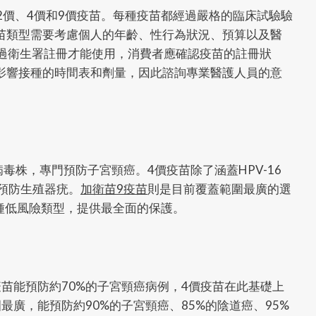
2價、4價和9價疫苗。每種疫苗都經過嚴格的臨床試驗驗
苗類型需要考慮個人的年齡、性行為狀況、預算以及醫
經過衛生署註冊才能使用，消費者應確認疫苗的註冊狀
影響接種的時間表和劑量，因此諮詢專業醫護人員的意
險病毒株，專門預防子宮頸癌。4價疫苗除了涵蓋HPV-16
額外預防生殖器疣。
加衛苗9疫苗
則是目前覆蓋範圍最廣的選
2種低風險類型，提供最全面的保護。
苗能預防約70%的子宮頸癌病例，4價疫苗在此基礎上
最廣，能預防約90%的子宮頸癌、85%的陰道癌、95%