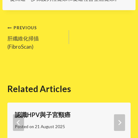
Post
PREVIOUS
肝纖維化掃描
navigation
(FibroScan)
Related Articles
認識HPV與子宮頸癌
Posted on
21 August 2025